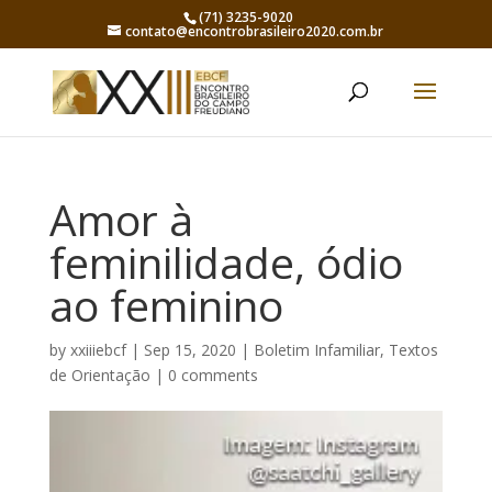
(71) 3235-9020
contato@encontrobrasileiro2020.com.br
Amor à
feminilidade, ódio
ao feminino
by
xxiiiebcf
|
Sep 15, 2020
|
Boletim Infamiliar
,
Textos
de Orientação
|
0 comments