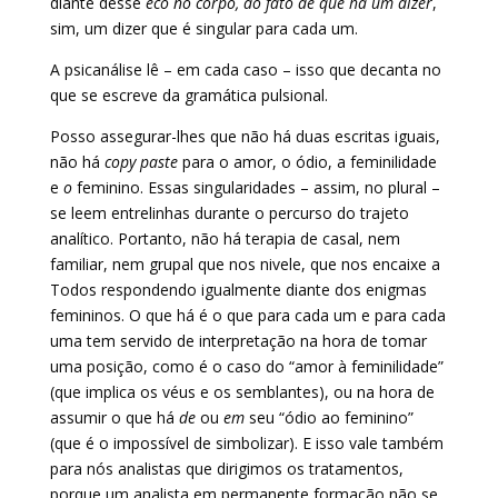
diante desse
eco no corpo, do fato de que há um dizer
,
sim, um dizer que é singular para cada um.
A psicanálise lê – em cada caso – isso que decanta no
que se escreve da gramática pulsional.
Posso assegurar-lhes que não há duas escritas iguais,
não há
copy paste
para o amor, o ódio, a feminilidade
e
o
feminino. Essas singularidades – assim, no plural –
se leem entrelinhas durante o percurso do trajeto
analítico. Portanto, não há terapia de casal, nem
familiar, nem grupal que nos nivele, que nos encaixe a
Todos respondendo igualmente diante dos enigmas
femininos. O que há é o que para cada um e para cada
uma tem servido de interpretação na hora de tomar
uma posição, como é o caso do “amor à feminilidade”
(que implica os véus e os semblantes), ou na hora de
assumir o que há
de
ou
em
seu “ódio ao feminino”
(que é o impossível de simbolizar). E isso vale também
para nós analistas que dirigimos os tratamentos,
porque um analista em permanente formação não se