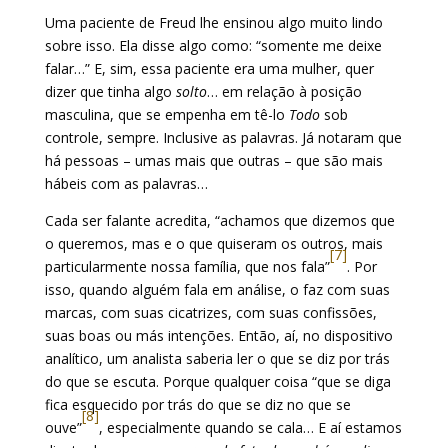
Uma paciente de Freud lhe ensinou algo muito lindo
sobre isso. Ela disse algo como: “somente me deixe
falar…” E, sim, essa paciente era uma mulher, quer
dizer que tinha algo
solto
… em relação à posição
masculina, que se empenha em tê-lo
Todo
sob
controle, sempre. Inclusive as palavras. Já notaram que
há pessoas – umas mais que outras – que são mais
hábeis com as palavras…
Cada ser falante acredita, “achamos que dizemos que
o queremos, mas e o que quiseram os outros, mais
[7]
particularmente nossa família, que nos fala”
. Por
isso, quando alguém fala em análise, o faz com suas
marcas, com suas cicatrizes, com suas confissões,
suas boas ou más intenções. Então, aí, no dispositivo
analítico, um analista saberia ler o que se diz por trás
do que se escuta. Porque qualquer coisa “que se diga
fica esquecido por trás do que se diz no que se
[8]
ouve”
, especialmente quando se cala… E aí estamos