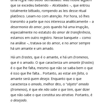
que se excedeu bebendo – Alcebíades –, que entrou
totalmente bêbado, rompendo as leis desse ritual
platônico. Leiam-no com atenção. Por hora, só lhes
transmito a parte que nos interessa analiticamente – a
desarmonia do amor
, pois quando há uma irrupção,
especialmente no estatuto do
amor de transferência
,
estamos em outro registro. Nesse banquete – como
na análise –, tratava-se do amor, e no amor sempre
há um amante e um amado.
Há um
Erastes
, que é o amante, e há um
Eromenos
,
que é o amado. O que caracteriza um
amante
(
Erastes
)
é o que lhe falta, mesmo que não se saiba bem o que
é isso que lhe falta… Portanto, ao estar
em falta
, o
amante será
quem deseja
. Enquanto que o que
caracteriza o
amado
, melhor dito, o “
objeto
”
amado
(
Eromenos
), é que ele
não sabe o que tem
, quer dizer
que não-sabe o que constitui
seu atrativo
. Portanto, é
o desejado
.