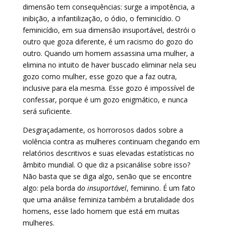
dimensão tem consequências: surge a impotência, a
inibição, a infantilização, o ódio, o feminicídio. O
feminicídio, em sua dimensão insuportável, destrói o
outro que goza diferente, é um racismo do gozo do
outro. Quando um homem assassina uma mulher, a
elimina no intuito de haver buscado eliminar nela seu
gozo como mulher, esse gozo que a faz outra,
inclusive para ela mesma. Esse gozo é impossível de
confessar, porque é um gozo enigmático, e nunca
será suficiente.
Desgraçadamente, os horrorosos dados sobre a
violência contra as mulheres continuam chegando em
relatórios descritivos e suas elevadas estatísticas no
âmbito mundial. O que diz a psicanálise sobre isso?
Não basta que se diga algo, senão que se encontre
algo: pela borda d
o
insuportável
, feminino. É um fato
que uma análise feminiza também a brutalidade dos
homens, esse lado homem que está em muitas
mulheres.