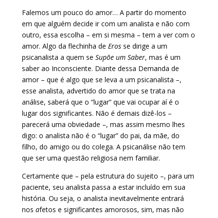
Falemos um pouco do amor… A partir do momento
em que alguém decide ir com um analista e não com
outro, essa escolha – em si mesma – tem a ver com o
amor. Algo da flechinha de
Eros
se dirige a um
psicanalista a quem se
Supõe um Saber
, mas é um
saber ao Inconsciente. Diante dessa Demanda de
amor – que é algo que se leva a um psicanalista –,
esse analista, advertido do amor que se trata na
análise, saberá que o “lugar” que vai ocupar aí é o
lugar dos significantes. Não é demais dizê-los –
parecerá uma obviedade –, mas assim mesmo lhes
digo: o analista não é o “lugar” do pai, da mãe, do
filho, do amigo ou do colega. A psicanálise não tem
que ser uma questão religiosa nem familiar.
Certamente que – pela estrutura do sujeito –, para um
paciente, seu analista passa a estar incluído em sua
história. Ou seja, o analista inevitavelmente entrará
nos
a
fetos e significantes amorosos, sim, mas não