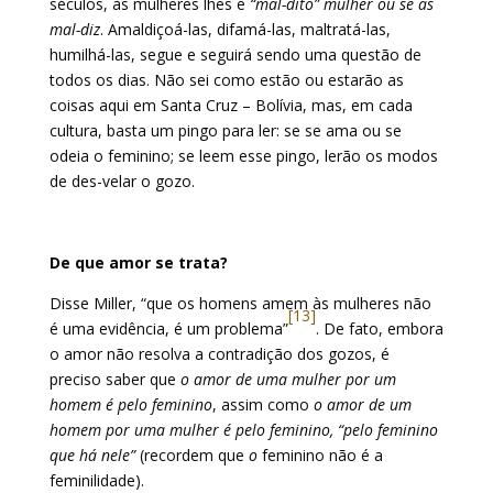
séculos, às mulheres lhes é
“mal-dito” mulher ou se as
mal-diz
. Amaldiçoá-las, difamá-las, maltratá-las,
humilhá-las, segue e seguirá sendo uma questão de
todos os dias. Não sei como estão ou estarão as
coisas aqui em Santa Cruz – Bolívia, mas, em cada
cultura, basta um pingo para ler: se se ama ou se
odeia o feminino; se leem esse pingo, lerão os modos
de des-velar o gozo.
De que amor se trata?
Disse Miller, “que os homens amem às mulheres não
[13]
é uma evidência, é um problema”
. De fato, embora
o amor não resolva a contradição dos gozos, é
preciso saber que
o amor de uma mulher por um
homem é pelo feminino
, assim como
o amor de um
homem por uma mulher é pelo feminino, “pelo feminino
que há nele”
(recordem que
o
feminino não é a
feminilidade).