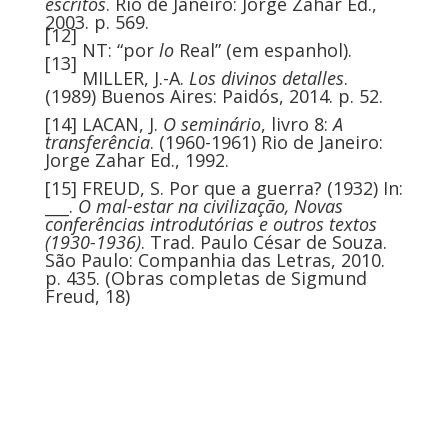
escritos
. Rio de Janeiro: Jorge Zahar Ed.,
2003. p. 569.
[12]
NT: “por
lo
Real” (em espanhol).
[13]
MILLER, J.-A.
Los divinos detalles
.
(1989) Buenos Aires: Paidós, 2014. p. 52.
[14]
LACAN, J.
O seminário
, livro 8:
A
transferência
. (1960-1961) Rio de Janeiro:
Jorge Zahar Ed., 1992.
[15]
FREUD, S. Por que a guerra? (1932) In:
___.
O mal-estar na civilização, Novas
conferências introdutórias e outros textos
(1930-1936)
. Trad. Paulo César de Souza.
São Paulo: Companhia das Letras, 2010.
p. 435. (Obras completas de Sigmund
Freud, 18)