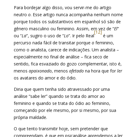
Para bordejar algo disso, vou servir-me do artigo
neutro
o
. Esse artigo nunca acompanha nenhum nome
porque todos os substantivos em espanhol só são de
gênero masculino ou feminino. Assim, em vez de “
El
”
[12]
ou “
La
”, sugiro o uso de “
Lo
”. Ir pel
o
Real
é um
percurso nada fácil de transitar porque
o
feminino,
como o analista, carece de indicações. Um analista –
especialmente no final de análise – fica seco de
sentido, fica esvaziado do gozo complementar, isto é,
menos
apaixonado
, menos
afetado
na hora que for
ler
os avatares do amor e do ódio.
Diria que quem tenha sido atravessado por uma
análise “sabe ler” quando se trata do amor ao
feminino e quando se trata do ódio ao feminino,
começando por ele mesmo, por si mesmo, por sua
própria maldade.
O que tento transmitir hoje, sem pretender que
compreendam, é que em psicanálise aprendemos a ler