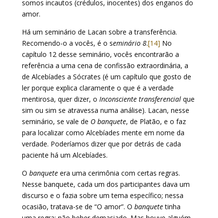
somos incautos (crédulos, inocentes) dos enganos do
amor.
Há um seminário de Lacan sobre a transferência.
Recomendo-o a vocês, é o s
eminário 8
.
[14]
No
capítulo 12 desse seminário, vocês encontrarão a
referência a uma cena de confissão extraordinária, a
de Alcebíades a Sócrates (é um capítulo que gosto de
ler porque explica claramente o que é a verdade
mentirosa, quer dizer, o
Inconsciente transferencial
que
sim ou sim se atravessa numa análise). Lacan, nesse
seminário, se vale de
O banquete
, de Platão, e o faz
para localizar como Alcebíades mente em nome da
verdade. Poderíamos dizer que por detrás de cada
paciente há um Alcebíades.
O
banquete
era uma cerimônia com certas regras.
Nesse banquete, cada um dos participantes dava um
discurso e o fazia sobre um tema específico; nessa
ocasião, tratava-se de “O amor”. O
banquete
tinha
uma regra: não beber demasiado. Mas houve alguém