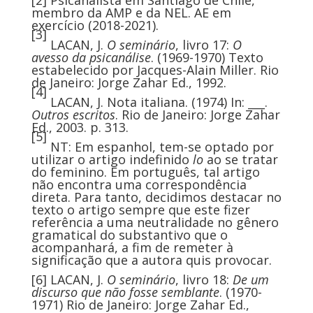
membro da AMP e da NEL. AE em
exercício (2018-2021).
[3]
LACAN, J.
O seminário
, livro 17:
O
avesso da psicanálise
. (1969-1970) Texto
estabelecido por Jacques-Alain Miller. Rio
de Janeiro: Jorge Zahar Ed., 1992.
[4]
LACAN, J. Nota italiana. (1974) In: ___.
Outros escritos
. Rio de Janeiro: Jorge Zahar
Ed., 2003. p. 313.
[5]
NT: Em espanhol, tem-se optado por
utilizar o artigo indefinido
lo
ao se tratar
do feminino. Em português, tal artigo
não encontra uma correspondência
direta. Para tanto, decidimos destacar no
texto o artigo sempre que este fizer
referência a uma neutralidade no gênero
gramatical do substantivo que o
acompanhará, a fim de remeter à
significação que a autora quis provocar.
[6]
LACAN, J.
O seminário
, livro 18:
De um
discurso que não fosse semblante
. (1970-
1971) Rio de Janeiro: Jorge Zahar Ed.,