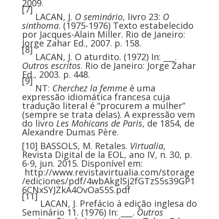
2009.
[7]
LACAN, J.
O seminário
, livro 23:
O
sinthoma
. (1975-1976) Texto estabelecido
por Jacques-Alain Miller. Rio de Janeiro:
Jorge Zahar Ed., 2007. p. 158.
[8]
LACAN, J. O aturdito. (1972) In: ___.
Outros escritos
. Rio de Janeiro: Jorge Zahar
Ed., 2003. p. 448.
[9]
NT:
Cherchez la femme
é uma
expressão idiomática francesa cuja
tradução literal é “procurem a mulher”
(sempre se trata delas). A expressão vem
do livro
Les Mohicans de Paris
, de 1854, de
Alexandre Dumas Père.
[10]
BASSOLS, M. Retales.
Virtualia
,
Revista Digital de la EOL, ano IV, n. 30, p.
6-9, jun. 2015. Disponível em:
http://www.revistavirtualia.com/storage
/ediciones/pdf/4wbAkglSj2fGTzS5s39GP1
6CNxSYJZkA4OvOaS5S.pdf
[11]
LACAN, J. Prefácio à edição inglesa do
Seminário 11. (1976) In: ___.
Outros