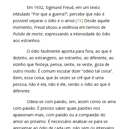
Em 1932, Sigmund Freud, em um texto
intitulado “Por que a guerra?”, percebe que não é
possível separar o ódio e o amor.
[15]
Desde aquele
momento, Freud situou a violência em termos de
Pulsão de morte
, expressando a intensidade do ódio
aos estranhos.
O ódio facilmente aponta para fora, ao que é
distinto, ao estrangeiro, ao estranho, ao diferente, ao
vizinho que festeja, pensa, sente, se veste, goza de
outro modo. É comum escutar dizer “odeio tal coisa”.
Bem, essa coisa, que às vezes se crê que é uma
pessoa, não é ela, não é ele, senão o ódio ao que é
diferente.
Odeia-se com paixão, sim, assim como se ama
com-paixão. É preciso saber quais paixões nos
apaixonam mais, com paixão ou a compaixão do
amor ao próximo. É necessário analisar-se para se
aproximar ao ódio de cada um, não sem os intervalos