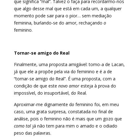
que significa “mal”. Talvez o faça para recordarmo-nos
que algo desse mal que está em cada um, a qualquer
momento pode sair para o pior… sem mediação
feminina, burlando-se do amor, rechaçando
o
feminino.
Tornar-se amigo do Real
Finalmente, uma proposta amigável: tomo-a de Lacan,
já que ele a propõe pela via d
o
feminino e é a de
“tornar-se amigo d
o
Real”. É uma proposta, com a
condição de que este
novo amor
esteja à prova do
impossível, do insuportável, d
o
Real.
Aproximar-me dignamente d
o
feminino foi, em meu
caso, uma grata surpresa, constatada no final de
análise, pois o feminino não é mais que um gozo que
como tal
já não tem para mim o amado e o odiado
peso das palavras.