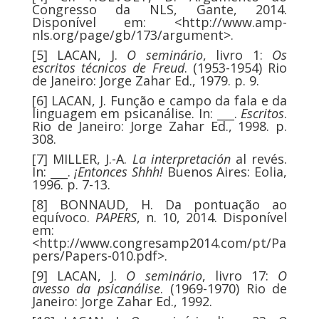
Congresso da NLS, Gante, 2014.
Disponível em: <http://www.amp-
nls.org/page/gb/173/argument>.
[5]
LACAN, J.
O seminário
, livro 1:
Os
escritos técnicos de Freud
. (1953-1954) Rio
de Janeiro: Jorge Zahar Ed., 1979. p. 9.
[6]
LACAN, J. Função e campo da fala e da
linguagem em psicanálise. In: ___.
Escritos
.
Rio de Janeiro: Jorge Zahar Ed., 1998. p.
308.
[7]
MILLER, J.-A.
La interpretación
al revés.
In: ___.
¡Entonces Shhh!
Buenos Aires: Eolia,
1996. p. 7-13.
[8]
BONNAUD, H. Da pontuação ao
equívoco.
PAPERS
, n. 10, 2014. Disponível
em:
<
http://www.congresamp2014.com/pt/Pa
pers/Papers-010.pdf
>.
[9]
LACAN, J.
O seminário
, livro 17:
O
avesso da psicanálise
. (1969-1970) Rio de
Janeiro: Jorge Zahar Ed., 1992.