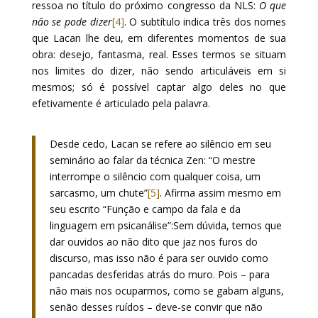
ressoa no título do próximo congresso da NLS:
O que
não se pode dizer
[4]
. O subtítulo indica três dos nomes
que Lacan lhe deu, em diferentes momentos de sua
obra: desejo, fantasma, real. Esses termos se situam
nos limites do dizer, não sendo articuláveis em si
mesmos; só é possível captar algo deles no que
efetivamente é articulado pela palavra.
Desde cedo, Lacan se refere ao silêncio em seu
seminário ao falar da técnica Zen: “O mestre
interrompe o silêncio com qualquer coisa, um
sarcasmo, um chute”
[5]
. Afirma assim mesmo em
seu escrito “Função e campo da fala e da
linguagem em psicanálise”:Sem dúvida, temos que
dar ouvidos ao não dito que jaz nos furos do
discurso, mas isso não é para ser ouvido como
pancadas desferidas atrás do muro. Pois – para
não mais nos ocuparmos, como se gabam alguns,
senão desses ruídos – deve-se convir que não