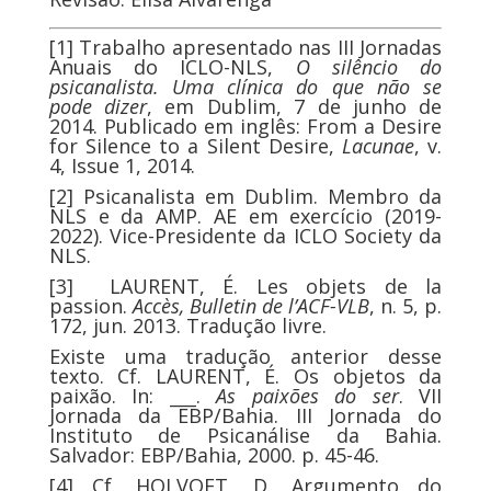
[1]
Trabalho apresentado nas III Jornadas
Anuais do ICLO-NLS,
O silêncio do
psicanalista. Uma clínica do que não se
pode dizer
, em Dublim, 7 de junho de
2014. Publicado em inglês: From a Desire
for Silence to a Silent Desire,
Lacunae
, v.
4, Issue 1, 2014.
[2]
Psicanalista em Dublim. Membro da
NLS e da AMP. AE em exercício (2019-
2022). Vice-Presidente da ICLO Society da
NLS.
[3]
LAURENT, É. Les objets de la
passion.
Accès, Bulletin de l’ACF-VLB
, n. 5, p.
172, jun. 2013. Tradução livre.
Existe uma tradução anterior desse
texto. Cf. LAURENT, É. Os objetos da
paixão. In: ___.
As paixões do ser
. VII
Jornada da EBP/Bahia. III Jornada do
Instituto de Psicanálise da Bahia.
Salvador: EBP/Bahia, 2000. p. 45-46.
[4]
Cf. HOLVOET, D. Argumento do