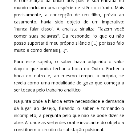
A constelação da união dos pais e sua entrada no
mundo incluíam uma espécie de silêncio cifrado. Mais
precisamente, a concepção de um filho, prévia ao
casamento, havia sido objeto de um imperativo:
“nunca falar disso”. A analista sinaliza: “fazem você
comer suas palavras”. Ela responde: “o que eu não
posso suportar é meu próprio silêncio […] por isso falo
muito e como demais […]”.
Para esse sujeito, o saber havia adquirido o valor
daquilo que podia fechar a boca do Outro. Encher a
boca do outro e, ao mesmo tempo, a própria, se
revela como uma modalidade de gozo que começa a
ser tocada pelo trabalho analítico.
Na junta onde a hiância entre necessidade e demanda
dá lugar ao desejo, furando o saber e tornando-o
incompleto, a pergunta pelo que não se pode dizer se
abre. Aí onde as vertentes oral e invocante do objeto
a
constituem o circuito da satisfação pulsional.