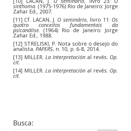
[10]
LACAN, J.
O seminário
, livro 23:
O
sinthoma
. (1975-1976) Rio de Janeiro: Jorge
Zahar Ed., 2007.
[11]
Cf. LACAN, J.
O seminário
, livro 11:
Os
quatro conceitos fundamentais da
psicanálise
. (1964) Rio de Janeiro: Jorge
Zahar Ed., 1988.
[12]
STRELISKI, P. Nota sobre o desejo do
analista.
PAPERS
, n. 10, p. 6-8, 2014.
[13]
MILLER.
La interpretación
al revés.
Op.
cit
.
[14]
MILLER.
La interpretación
al revés.
Op.
cit
.
Busca: