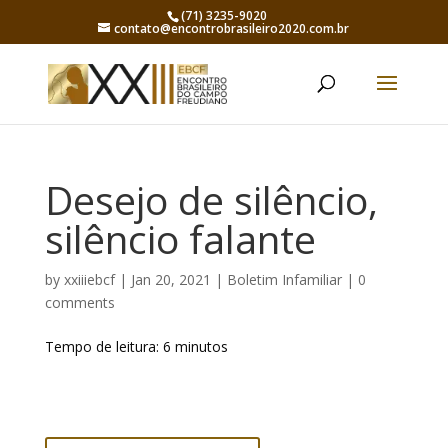
(71) 3235-9020
contato@encontrobrasileiro2020.com.br
Desejo de silêncio,
silêncio falante
by
xxiiiebcf
|
Jan 20, 2021
|
Boletim Infamiliar
|
0
comments
Tempo de leitura:
6
minutos