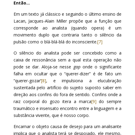
Então…
Em um texto já clássico e seguindo o último ensino de
Lacan, Jacques-Alain Miller propõe que a função que
corresponde ao analista (quando opera) é um
movimento duplo que contraria tanto o silêncio da
pulsão como o blá-blá-blá do inconsciente.
[7]
O silêncio do analista pode ser concebido como a
caixa de ressonância sem a qual esta operação não
pode se dar. Aloja-se nesse
gap
onde o significante
falha em ocultar que o “querer-dizer” é de fato um
“querer-gozar’
[8]
, e impulsiona a elucubração
sustentada pelo artifício do sujeito suposto saber em
direção aos confins do fora de sentido. Confins onde a
raiz corporal do gozo itera a marca
[9]
do sempre
traumático e insensato encontro entre a linguagem e a
substância vivente, que é nosso corpo.
Encarnar o objeto causa de desejo para um analisante
implica que o analista terá se despojado, ele mesmo,