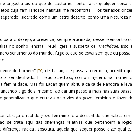
e angustia ais do que de costume. Tento fazer qualquer coisa 
etos cuja familiaridade habitual me reconforta –; os telhados cinze
e, separado, siderado como um astro deserto, como uma Natureza 
eto para o desejo; a presença, sempre alucinada, desse reencontro 
aliza no sonho, ensina Freud, gera a suspeita de
irrealidade
. Isso
ro sentimento do mundo, fugidio, que se esvai sem que eu possa 
bo.
sciente do homem”
[9]
, diz Lacan, ele passa a crer nela, acredita qu
a a ser decifrado. E Freud acreditou, como ninguém, na mulher
da feminilidade. Mas foi Lacan quem abriu a caixa de Pandora e lev
“arrancando algo de si mesmo” ao dar um passo a mais nas suas pass
té generalizar o que entreviu pelo viés do gozo feminino e fazer d
can abraça o real do gozo feminino fora do sentido que habita em
o se trata aqui das diferenças relativas que pertencem à lógi
 diferença radical, absoluta, aquela que sequer posso dizer qual é