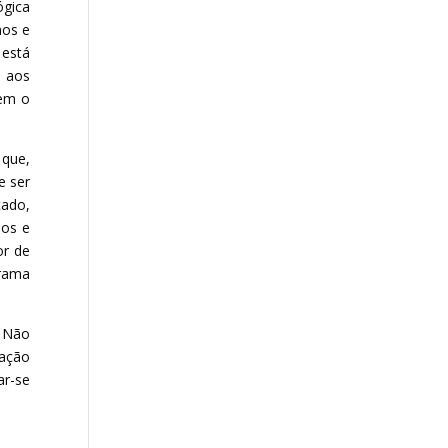
ógica
hos e
 está
e aos
mem o
 que,
e ser
çado,
hos e
or de
trama
? Não
zação
ar-se