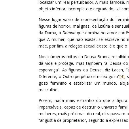
localizar um real perturbador. A mais famosa,
objeto inferior, incompleto e degradado, tal com
Nesse lugar vazio de representação do femin
figuras de horror, malignas, de luxúria e sens
da Dama, a
Domna
que domina no amor cortês
que A mulher, que não existe, se escreve no
mãe, por fim, a relação sexual existe: é o que o
Nos inúmeros mitos da Deusa Branca recolhidos
dá vida e protege, mas também “a Deusa do 
esperança”. As figuras da Deusa, diz Lacan, 
Diferente, o Outro perpétuo em seu gozo”
[4]
, 
gozo feminino e estabilizar um mundo, aloja
masculino.
Porém, nada mais estranho do que a figura d
impensáveis, capaz de destruir o universo fami
mulheres, mais próximas do real, ultrapassam o
“angústia de proprietário”, segundo a expressão 