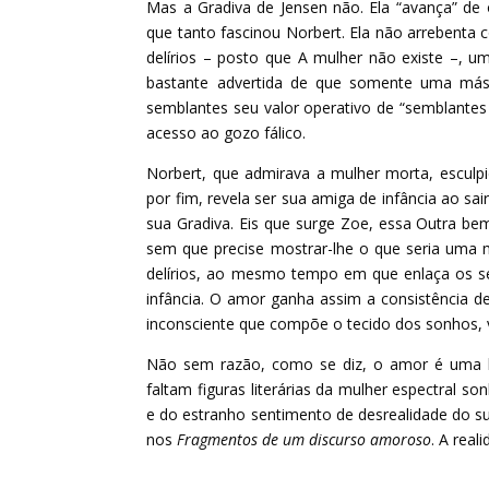
Mas a Gradiva de Jensen não. Ela “avança” de 
que tanto fascinou Norbert. Ela não arrebent
delírios – posto que A mulher não existe –, u
bastante advertida de que somente uma másca
semblantes seu valor operativo de “semblante
acesso ao gozo fálico.
Norbert, que admirava a mulher morta, escul
por fim, revela ser sua amiga de infância ao sa
sua Gradiva. Eis que surge Zoe, essa Outra be
sem que precise mostrar-lhe o que seria uma mu
delírios, ao mesmo tempo em que enlaça os se
infância. O amor ganha assim a consistência d
inconsciente que compõe o tecido dos sonhos, ve
Não sem razão, como se diz, o amor é uma 
faltam figuras literárias da mulher espectral s
e do estranho sentimento de desrealidade do s
nos
Fragmentos de um discurso amoroso
. A real