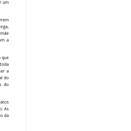
er um
orrem
cega,
o mãe
Com a
m que
 toda
ser a
al do
es do
 atos
o. As
os da