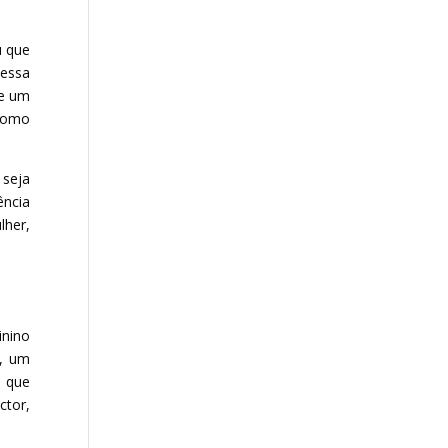
u que
dessa
de um
 como
 seja
ência
lher,
inino
e, um
, que
ctor,