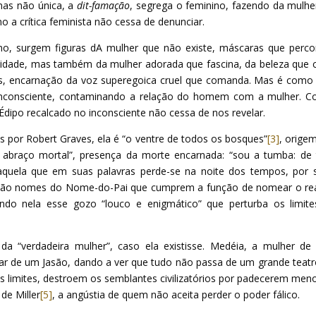
 mas não única, a
dit-famação
, segrega o feminino, fazendo da mulh
o a crítica feminista não cessa de denunciar.
ino, surgem figuras dA mulher que não existe, máscaras que perc
ualidade, mas também da mulher adorada que fascina, da beleza que 
, encarnação da voz superegoica cruel que comanda. Mas é com
 inconsciente, contaminando a relação do homem com a mulher. 
 Édipo recalcado no inconsciente não cessa de nos revelar.
 por Robert Graves, ela é “o ventre de todos os bosques”
[3]
, orige
abraço mortal”, presença da morte encarnada: “sou a tumba: de
“aquela que em suas palavras perde-se na noite dos tempos, por 
são nomes do Nome-do-Pai que cumprem a função de nomear o re
ndo nela esse gozo “louco e enigmático” que perturba os limit
a “verdadeira mulher”, caso ela existisse. Medéia, a mulher de
liar de um Jasão, dando a ver que tudo não passa de um grande teatr
s limites, destroem os semblantes civilizatórios por padecerem men
de Miller
[5]
, a angústia de quem não aceita perder o poder fálico.