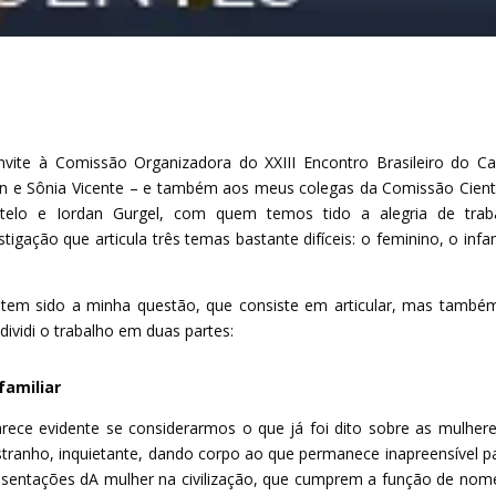
vite à Comissão Organizadora do XXIII Encontro Brasileiro do 
on e Sônia Vicente – e também aos meus colegas da Comissão Cientí
telo e Iordan Gurgel, com quem temos tido a alegria de traba
ação que articula três temas bastante difíceis: o feminino, o infam
ue tem sido a minha questão, que consiste em articular, mas tamb
 dividi o trabalho em duas partes:
familiar
parece evidente se considerarmos o que já foi dito sobre as mulher
stranho, inquietante, dando corpo ao que permanece inapreensível p
esentações dA mulher na civilização, que cumprem a função de nom