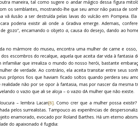
outra maneira, tal como sugere o andar mágico dessa figura mitol
a com os semblantes, mostrando-lhe que seu amor não passa de son
ma vã ilusão a ser destruída pelas lavas do vulcão em Pompeia. Ela
ra poderia existir ali onde a Gradiva emerge. Ademais, confer
s de gozo”, encarnando o objeto
a
, causa do desejo, dando ao ho
pida no mármore do museu, encontra uma mulher de carne e osso,
ir dos escombros do recalque, aquela que aceita dar vida à fantasia d
m infamiliar que irrealiza o mundo do nosso herói, bastante embara
lher de verdade. Ao contrário, ela aceita transitar entre seus son
us próprios fios que haviam ficado soltos quando perdera seu am
e realidade não por se opor à fantasia, mas por nascer da mesma 
lando o vazio que ali se aloja – o vazio dA mulher que não existe.
loucura – lembra Lacan
[6]
. Como crer que a mulher possa existir
onhada pelos surrealistas. Tampouco as experiências de despersonali
ujeito enamorado, evocado por Roland Barthes. Há um eterno abism
idade do apaixonado é fugidia: