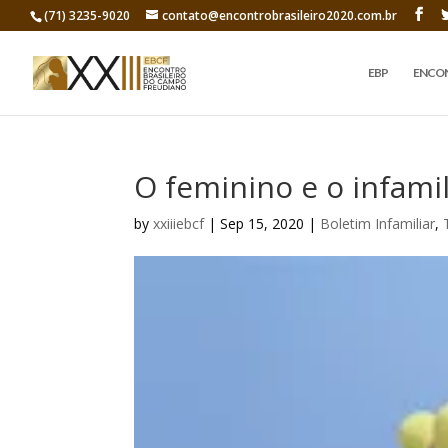
(71) 3235-9020
contato@encontrobrasileiro2020.com.br
EBP
ENCO
O feminino e o infamil
by
xxiiiebcf
|
Sep 15, 2020
|
Boletim Infamiliar
,