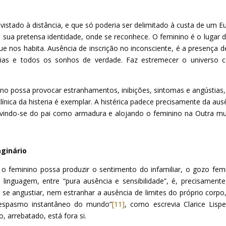
vistado à distância, e que só poderia ser delimitado à custa de um E
e sua pretensa identidade, onde se reconhece. O feminino é o lugar 
que nos habita. Ausência de inscrição no inconsciente, é a presença 
ntárias e todos os sonhos de verdade. Faz estremecer o universo
no possa provocar estranhamentos, inibições, sintomas e angústias,
clínica da histeria é exemplar. A histérica padece precisamente da aus
rvindo-se do pai como armadura e alojando o feminino na Outra mu
aginário
o feminino possa produzir o sentimento do infamiliar, o gozo fem
linguagem, entre “pura ausência e sensibilidade”, é, precisament
se angustiar, nem estranhar a ausência de limites do próprio corpo
“espasmo instantâneo do mundo”
[11]
, como escrevia Clarice Lispe
, arrebatado, está fora si.