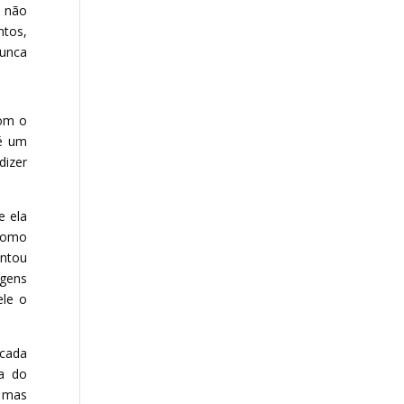
e não
ntos,
nunca
com o
 é um
dizer
e ela
 como
antou
agens
ele o
 cada
ca do
, mas