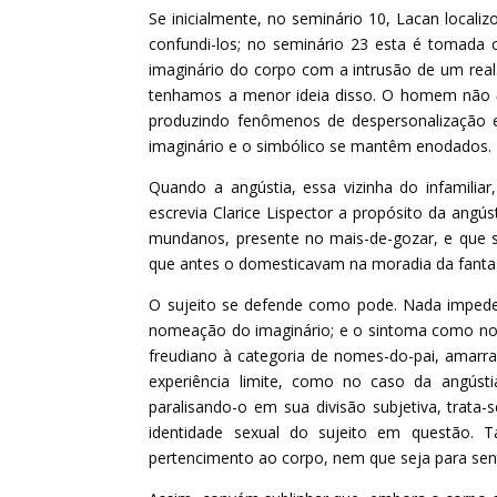
Se inicialmente, no seminário 10, Lacan localiz
confundi-los; no seminário 23 esta é tomada 
imaginário do corpo com a intrusão de um real
tenhamos a menor ideia disso. O homem não
produzindo fenômenos de despersonalização e
imaginário e o simbólico se mantêm enodados.
Quando a angústia, essa vizinha do infamiliar
escrevia Clarice Lispector a propósito da angús
mundanos, presente no mais-de-gozar, e que 
que antes o domesticavam na moradia da fantas
O sujeito se defende como pode. Nada impede
nomeação do imaginário; e o sintoma como no
freudiano à categoria de nomes-do-pai, amarr
experiência limite, como no caso da angústi
paralisando-o em sua divisão subjetiva, trata-
identidade sexual do sujeito em questão. 
pertencimento ao corpo, nem que seja para senti