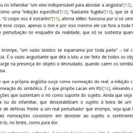
ou no infamiliar “um eixo indispensável para abordar a angústia”
[12]
como uma “inibição específica”
[13]
, “bastante fugidia”
[14]
, que se 
. “O corpo nos é estranho”
[15]
, afirma Miller; funciona por si só se
é
esse corpo, apenas o
tem
e por isso mesmo ele cai fora a toda 
 perturbação no enquadre da realidade, que só se sustenta qua
, irrompe, “um vazio sinistro se esparrama por toda parte” – tal
tia. É o vazio angustiante que dita o luto a ser feito de todos os ob
surge na presença do objeto
a
desnudado, quando caem os sembla
ia.
 que a própria angústia surja como nomeação do real; a inibição
meação do simbólico. É o que propõe Lacan em RSI
[16]
, elevando o
ações que sustentam o nó como suporte do sujeito. Ainda que sej
a ou do infamiliar, que desestabilizam o sujeito à beira de um 
se de defesas frente a um real perturbador que irrompe, seja qual 
Tais nomeações consistem em devolver ao sujeito o sentiment
-lo, no limite, como pura dor.