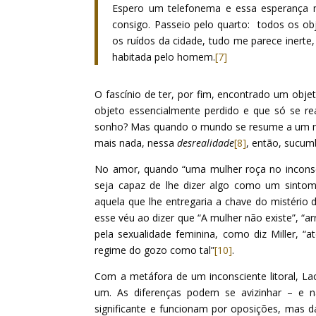
Espero um telefonema e essa esperança m
consigo. Passeio pelo quarto: todos os obj
os ruídos da cidade, tudo me parece inert
habitada pelo homem.
[7]
O fascínio de ter, por fim, encontrado um obj
objeto essencialmente perdido e que só se re
sonho? Mas quando o mundo se resume a um me
mais nada, nessa
desrealidade
[8]
, então, sucum
No amor, quando “uma mulher roça no incon
seja capaz de lhe dizer algo como um sintom
aquela que lhe entregaria a chave do mistério 
esse véu ao dizer que “A mulher não existe”, 
pela sexualidade feminina, como diz Miller, “a
regime do gozo como tal”
[10]
.
Com a metáfora de um inconsciente litoral, La
um. As diferenças podem se avizinhar – e nã
significante e funcionam por oposições, mas da