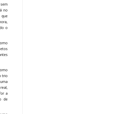
, sem
dá no
m que
hora,
ndo o
 como
jetos
ntes
 como
 trio
a uma
real,
for a
o de