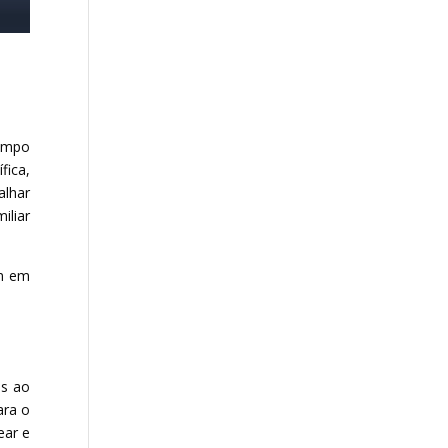
Campo
fica,
lhar
iliar
ém em
es ao
ara o
ear e