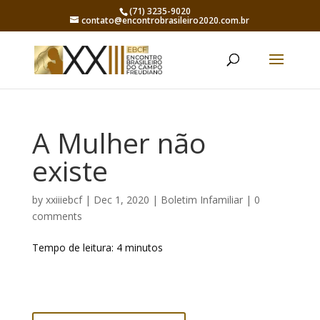
(71) 3235-9020
contato@encontrobrasileiro2020.com.br
A Mulher não
existe
by
xxiiiebcf
|
Dec 1, 2020
|
Boletim Infamiliar
|
0
comments
Tempo de leitura:
4
minutos